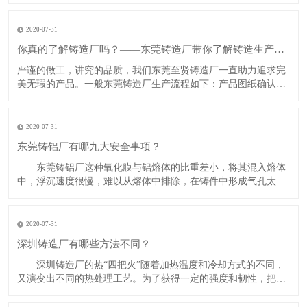
的小缺陷，现在就由深圳铸铝厂带你了解吧！​裂纹缺陷​产生原
因：1.铸件结构设计不合理，有尖角，壁的厚薄变化过于悬殊。
2.砂型(芯)退让性不良。3.铸型局部过热。4.浇注温度过高。5.自
2020-07-31
铸
你真的了解铸造厂吗？——东莞铸造厂带你了解铸造生产工艺流程
​​严谨的做工，讲究的品质，我们东莞至贤铸造厂一直助力追求完
美无瑕的产品。一般东莞铸造厂生产流程如下：产品图纸确认修
改一一模具设计一模具制造一压铸生产一搓披风一打砂一抛丸一
精密cnc加工一表面处理一组装或检查一出货—客户验收满意​​注释
*​表面处理工艺如下：(1) 喷砂，抛丸。(2) 喷油喷粉。(3
2020-07-31
​东莞铸铝厂有哪九大安全事项？
东莞铸铝厂这种氧化膜与铝熔体的比重差小，将其混入熔体
中，浮沉速度很慢，难以从熔体中排除，在铸件中形成气孔太夹
杂。所以，转送铝熔体中关键是尽量减少熔融金属的搅拌，尽量
减少熔体与空气的接触。东莞铸铝厂的九大安全事项如下：1、
距坩埚底部60毫米以下的熔
2020-07-31
深圳铸造厂有哪些方法不同​？
深圳铸造厂的热“四把火”随着加热温度和冷却方式的不同，
又演变出不同的热处理工艺。为了获得一定的强度和韧性，把淬
火和高温回火结合起来的工艺，称为调质。某些合金淬火形成过
饱和固溶体后，将其置于室温或稍高的适当温度下保持较长时