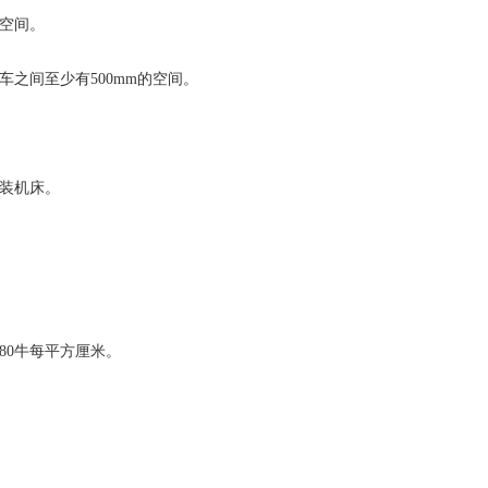
当空间。
车之间至少有500mm的空间。
安装机床。
180牛每平方厘米。