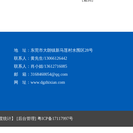
地 址：东莞市大朗镇新马莲村水围区28号
联系人：黄先生/13066126442
联系人：肖小姐/13612716085
邮 箱：3168460054@qq.com
网 址：
www.dgzhixian.com
度统计】
[后台管理]
粤ICP备17117997号