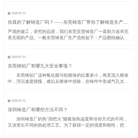
的小缺陷，现在就由深圳铸铝厂带你了解吧！​裂纹缺陷​产生原
因：1.铸件结构设计不合理，有尖角，壁的厚薄变化过于悬殊。
2.砂型(芯)退让性不良。3.铸型局部过热。4.浇注温度过高。5.自
2020-07-31
铸
你真的了解铸造厂吗？——东莞铸造厂带你了解铸造生产工艺流程
​​严谨的做工，讲究的品质，我们东莞至贤铸造厂一直助力追求完
美无瑕的产品。一般东莞铸造厂生产流程如下：产品图纸确认修
改一一模具设计一模具制造一压铸生产一搓披风一打砂一抛丸一
精密cnc加工一表面处理一组装或检查一出货—客户验收满意​​注释
*​表面处理工艺如下：(1) 喷砂，抛丸。(2) 喷油喷粉。(3
2020-07-31
​东莞铸铝厂有哪九大安全事项？
东莞铸铝厂这种氧化膜与铝熔体的比重差小，将其混入熔体
中，浮沉速度很慢，难以从熔体中排除，在铸件中形成气孔太夹
杂。所以，转送铝熔体中关键是尽量减少熔融金属的搅拌，尽量
减少熔体与空气的接触。东莞铸铝厂的九大安全事项如下：1、
距坩埚底部60毫米以下的熔
2020-07-31
深圳铸造厂有哪些方法不同​？
深圳铸造厂的热“四把火”随着加热温度和冷却方式的不同，
又演变出不同的热处理工艺。为了获得一定的强度和韧性，把淬
火和高温回火结合起来的工艺，称为调质。某些合金淬火形成过
饱和固溶体后，将其置于室温或稍高的适当温度下保持较长时