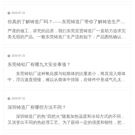
的小缺陷，现在就由深圳铸铝厂带你了解吧！​裂纹缺陷​产生原
因：1.铸件结构设计不合理，有尖角，壁的厚薄变化过于悬殊。
2.砂型(芯)退让性不良。3.铸型局部过热。4.浇注温度过高。5.自
2020-07-31
铸
你真的了解铸造厂吗？——东莞铸造厂带你了解铸造生产工艺流程
​​严谨的做工，讲究的品质，我们东莞至贤铸造厂一直助力追求完
美无瑕的产品。一般东莞铸造厂生产流程如下：产品图纸确认修
改一一模具设计一模具制造一压铸生产一搓披风一打砂一抛丸一
精密cnc加工一表面处理一组装或检查一出货—客户验收满意​​注释
*​表面处理工艺如下：(1) 喷砂，抛丸。(2) 喷油喷粉。(3
2020-07-31
​东莞铸铝厂有哪九大安全事项？
东莞铸铝厂这种氧化膜与铝熔体的比重差小，将其混入熔体
中，浮沉速度很慢，难以从熔体中排除，在铸件中形成气孔太夹
杂。所以，转送铝熔体中关键是尽量减少熔融金属的搅拌，尽量
减少熔体与空气的接触。东莞铸铝厂的九大安全事项如下：1、
距坩埚底部60毫米以下的熔
2020-07-31
深圳铸造厂有哪些方法不同​？
深圳铸造厂的热“四把火”随着加热温度和冷却方式的不同，
又演变出不同的热处理工艺。为了获得一定的强度和韧性，把淬
火和高温回火结合起来的工艺，称为调质。某些合金淬火形成过
饱和固溶体后，将其置于室温或稍高的适当温度下保持较长时